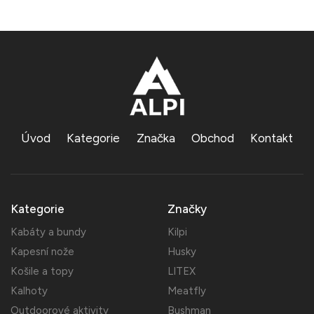
Úvod
Kategorie
Značka
Obchod
Kontakt
Kategorie
Značky
Kabáty a bundy
Kilpi
Kapesní nože
Husky
Košile a topy
LITEX
Kalhoty
Meatfly
Outdoorové aktivity
Bushman