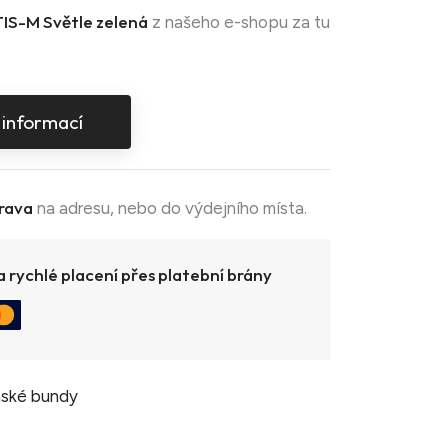
IS-M Světle zelená
z našeho e-shopu za tu
 informací
rava
na adresu, nebo do výdejního místa.
 rychlé placení přes platební brány
ské bundy