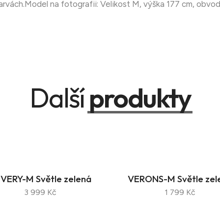
rvách.Model na fotografii: Velikost M, výška 177 cm, obvo
Další
produkty
VERY-M Světle zelená
VERONS-M Světle zel
3 999 Kč
1 799 Kč