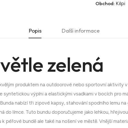
Obchod:
Kilpi
Popis
Další informace
ětle zelená
kvělým produktem na outdoorové nebo sportovní aktivity v
e syntetickou výplni a elastickými vsadkami v bocích pro m
 Bunda nabízí tři zipové kapsy, stahování spodního lemu n
ná do límce. Tuto bundu doporučujeme jako lehkou, hřejivou 
ivu k péřové bundě ale také na nošení ve městě. Vnější mat