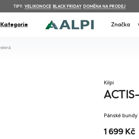
TIPY:
VELIKONOCE
BLACK FRIDAY
DOMÉNA NA PRODEJ
Kategorie
Značka
zelená
Kilpi
ACTIS-
Pánské bundy
1 699 Kč