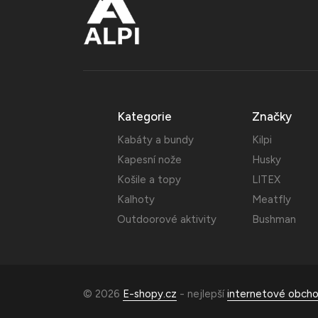
Kategorie
Značky
Kabáty a bundy
Kilpi
Kapesní nože
Husky
Košile a topy
LITEX
Kalhoty
Meatfly
Outdoorové aktivity
Bushman
© 2026
E-shopy.cz
- nejlepší
internetové obch