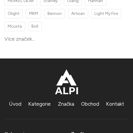
MERKEL GEAR
Stanley
Olang
Hannah
Olight
MKM
Bennon
Artisan
Light My Fire
Mcusta
Boll
Více značek...
Úvod
Kategorie
Značka
Obchod
Kontakt