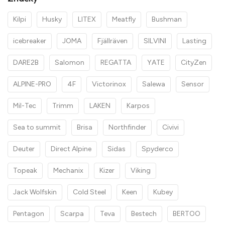
Kilpi
Husky
LITEX
Meatfly
Bushman
icebreaker
JOMA
Fjällräven
SILVINI
Lasting
DARE2B
Salomon
REGATTA
YATE
CityZen
ALPINE-PRO
4F
Victorinox
Salewa
Sensor
Mil-Tec
Trimm
LAKEN
Karpos
Sea to summit
Brisa
Northfinder
Civivi
Deuter
Direct Alpine
Sidas
Spyderco
Topeak
Mechanix
Kizer
Viking
Jack Wolfskin
Cold Steel
Keen
Kubey
Pentagon
Scarpa
Teva
Bestech
BERTOO