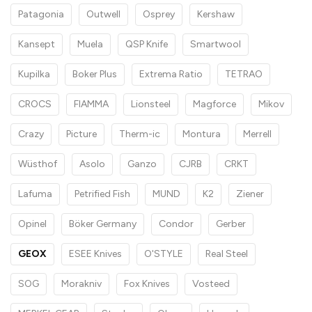
Patagonia
Outwell
Osprey
Kershaw
Kansept
Muela
QSP Knife
Smartwool
Kupilka
Boker Plus
Extrema Ratio
TETRAO
CROCS
FIAMMA
Lionsteel
Magforce
Mikov
Crazy
Picture
Therm-ic
Montura
Merrell
Wüsthof
Asolo
Ganzo
CJRB
CRKT
Lafuma
Petrified Fish
MUND
K2
Ziener
Opinel
Böker Germany
Condor
Gerber
GEOX
ESEE Knives
O'STYLE
Real Steel
SOG
Morakniv
Fox Knives
Vosteed