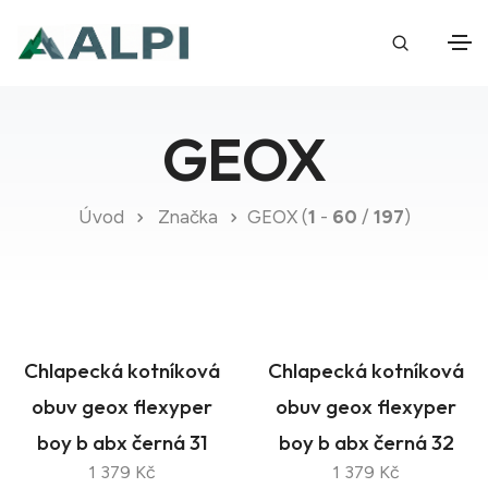
GEOX
Úvod
Značka
GEOX (
1
-
60
/
197
)
Chlapecká kotníková
Chlapecká kotníková
obuv geox flexyper
obuv geox flexyper
boy b abx černá 31
boy b abx černá 32
1 379 Kč
1 379 Kč