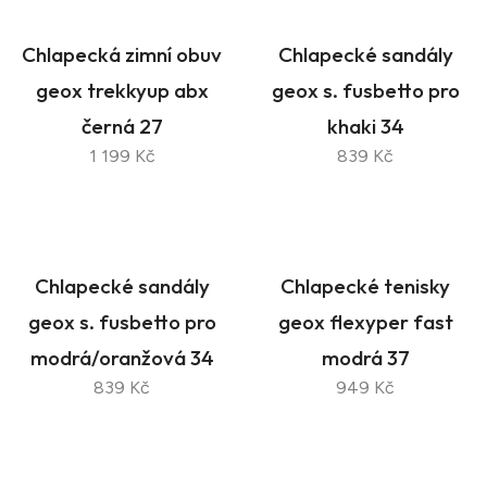
Chlapecká zimní obuv
Chlapecké sandály
geox trekkyup abx
geox s. fusbetto pro
černá 27
khaki 34
1 199 Kč
839 Kč
Chlapecké sandály
Chlapecké tenisky
geox s. fusbetto pro
geox flexyper fast
modrá/oranžová 34
modrá 37
839 Kč
949 Kč