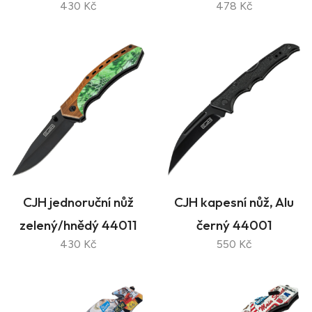
430 Kč
478 Kč
CJH jednoruční nůž
CJH kapesní nůž, Alu
zelený/hnědý 44011
černý 44001
430 Kč
550 Kč