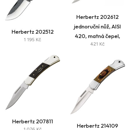
Herbertz 202612
jednoruční nůž, AISI
Herbertz 202512
420, matná čepel,
1 195 Kč
421 Kč
Herbertz 207811
Herbertz 214109
1 076 Kč