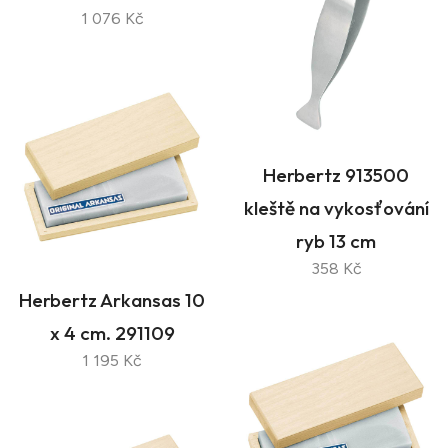
1 076 Kč
Herbertz 913500
kleště na vykosťování
ryb 13 cm
358 Kč
Herbertz Arkansas 10
x 4 cm. 291109
1 195 Kč