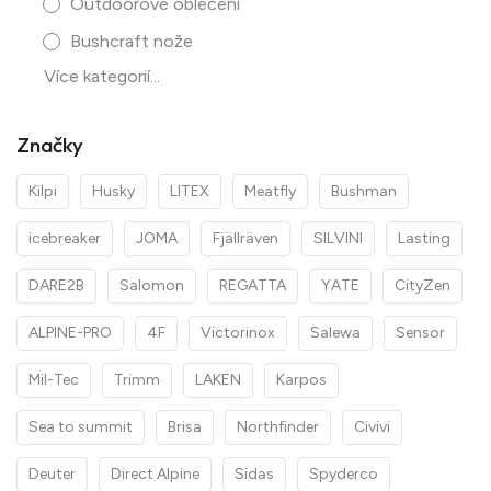
Outdoorové oblečení
Bushcraft nože
Více kategorií...
Značky
Kilpi
Husky
LITEX
Meatfly
Bushman
icebreaker
JOMA
Fjällräven
SILVINI
Lasting
DARE2B
Salomon
REGATTA
YATE
CityZen
ALPINE-PRO
4F
Victorinox
Salewa
Sensor
Mil-Tec
Trimm
LAKEN
Karpos
Sea to summit
Brisa
Northfinder
Civivi
Deuter
Direct Alpine
Sidas
Spyderco