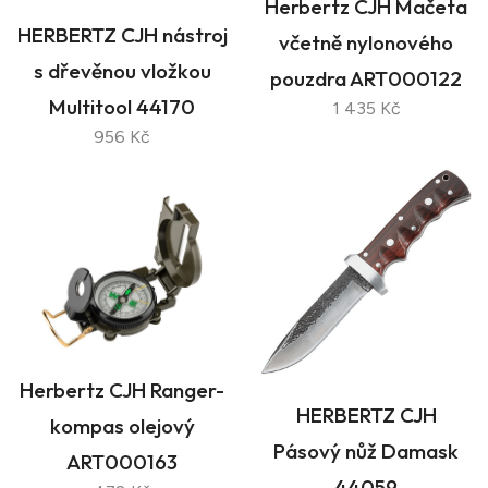
Herbertz CJH Mačeta
HERBERTZ CJH nástroj
včetně nylonového
s dřevěnou vložkou
pouzdra ART000122
Multitool 44170
1 435 Kč
956 Kč
Herbertz CJH Ranger-
HERBERTZ CJH
kompas olejový
Pásový nůž Damask
ART000163
44059