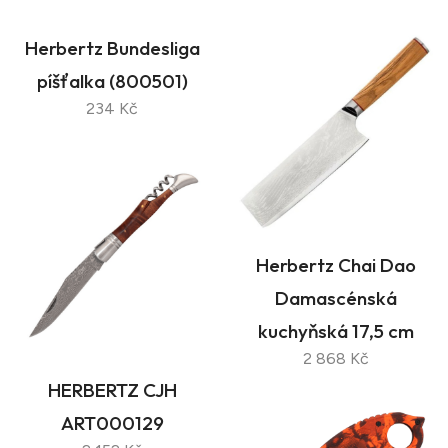
Herbertz Bundesliga
píšťalka (800501)
234 Kč
Herbertz Chai Dao
Damascénská
kuchyňská 17,5 cm
2 868 Kč
HERBERTZ CJH
ART000129