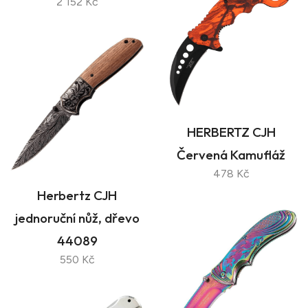
2 152 Kč
HERBERTZ CJH
Červená Kamufláž
478 Kč
Herbertz CJH
jednoruční nůž, dřevo
44089
550 Kč