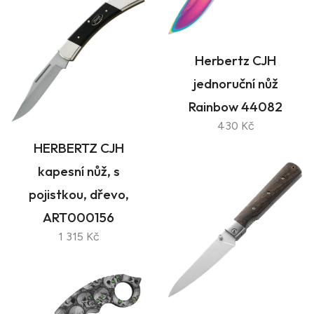
Herbertz CJH
jednoruční nůž
Rainbow 44082
430 Kč
HERBERTZ CJH
kapesní nůž, s
pojistkou, dřevo,
ART000156
1 315 Kč