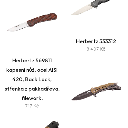
Herbertz 533312
3 407 Kč
Herbertz 569811
kapesní nůž, ocel AISI
420, Back Lock,
střenka z pakkadřeva,
filework,
717 Kč