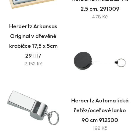
2,5 cm. 291009
478 Kč
Herbertz Arkansas
Original v dřevěné
krabičce 17,5 x 5cm
291117
2 152 Kč
Herbertz Automatická
řetěz/oceľové lanko
90 cm 912300
192 Kč