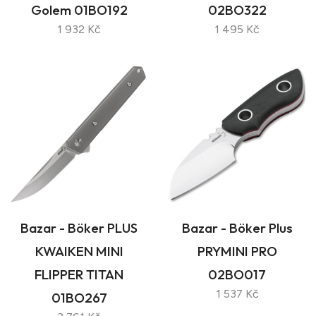
Golem 01BO192
02BO322
1 932 Kč
1 495 Kč
Bazar - Böker PLUS
Bazar - Böker Plus
KWAIKEN MINI
PRYMINI PRO
FLIPPER TITAN
02BO017
1 537 Kč
01BO267