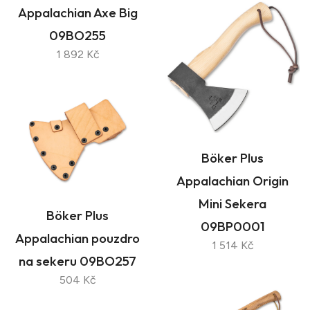
Appalachian Axe Big
09BO255
1 892 Kč
Böker Plus
Appalachian Origin
Mini Sekera
Böker Plus
09BP0001
Appalachian pouzdro
1 514 Kč
na sekeru 09BO257
504 Kč