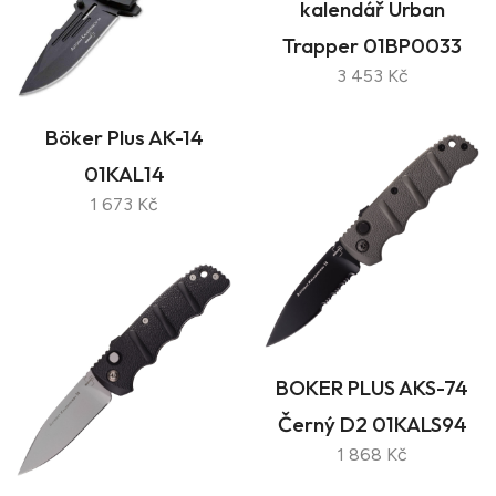
kalendář Urban
Trapper 01BP0033
3 453 Kč
Böker Plus AK-14
01KAL14
1 673 Kč
BOKER PLUS AKS-74
Černý D2 01KALS94
1 868 Kč