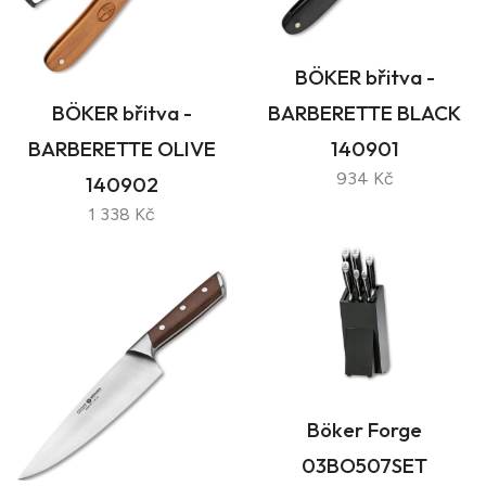
BÖKER břitva -
BÖKER břitva -
BARBERETTE BLACK
BARBERETTE OLIVE
140901
934 Kč
140902
1 338 Kč
Böker Forge
03BO507SET