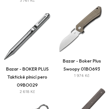
3 761 Kč
Bazar - Boker Plus
Bazar - BOKER PLUS
Swoopy 01BO693
1 974 Kč
Taktické plnicí pero
09BO029
2 618 Kč