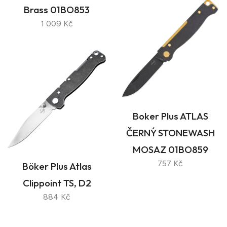
Brass 01BO853
1 009 Kč
Boker Plus ATLAS
ČERNÝ STONEWASH
MOSAZ 01BO859
757 Kč
Böker Plus Atlas
Clippoint TS, D2
884 Kč