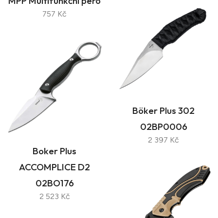
MPP Multifunkční pero
757 Kč
Böker Plus 302
02BP0006
2 397 Kč
Boker Plus
ACCOMPLICE D2
02BO176
2 523 Kč