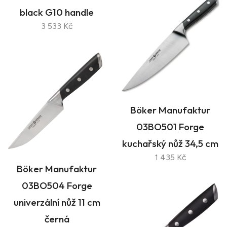
black G10 handle
3 533 Kč
Böker Manufaktur
03BO501 Forge
kuchařský nůž 34,5 cm
1 435 Kč
Böker Manufaktur
03BO504 Forge
univerzální nůž 11 cm
černá