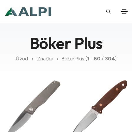
Böker Plus
Úvod
Značka
Böker Plus (
1
-
60
/
304
)