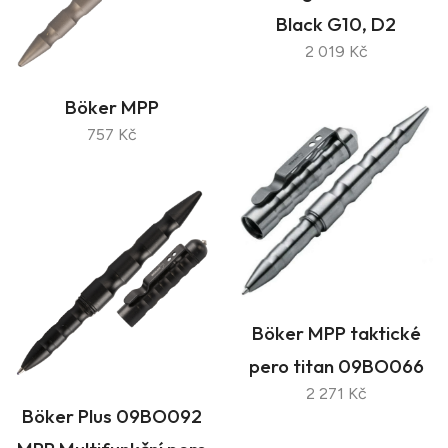
Black G10, D2
2 019 Kč
Böker MPP
757 Kč
Böker MPP taktické
pero titan 09BO066
2 271 Kč
Böker Plus 09BO092