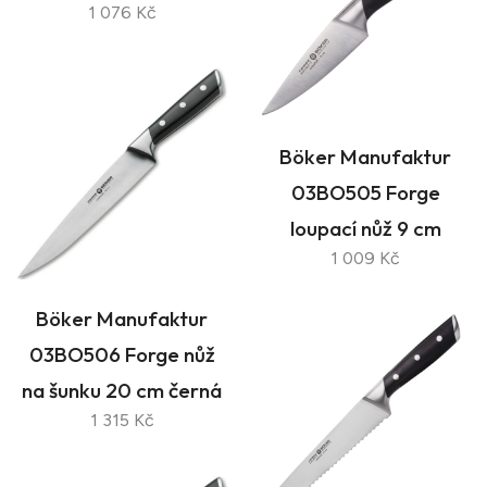
1 076 Kč
Böker Manufaktur
03BO505 Forge
loupací nůž 9 cm
1 009 Kč
Böker Manufaktur
03BO506 Forge nůž
na šunku 20 cm černá
1 315 Kč