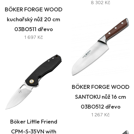
8 302 Kč
BÖKER FORGE WOOD
kuchařský nůž 20 cm
03BO511 dřevo
1 697 Kč
BÖKER FORGE WOOD
SANTOKU nůž 16 cm
03BO512 dřevo
1 267 Kč
Böker Little Friend
CPM-S-35VN with