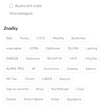
Bushcraft nože
Více kategorií...
Značky
Kilpi
Husky
LITEX
Meatfly
Bushman
icebreaker
JOMA
Fjällräven
SILVINI
Lasting
DARE2B
Salomon
REGATTA
YATE
CityZen
ALPINE-PRO
4F
Victorinox
Salewa
Sensor
Mil-Tec
Trimm
LAKEN
Karpos
Sea to summit
Brisa
Northfinder
Civivi
Deuter
Direct Alpine
Sidas
Spyderco