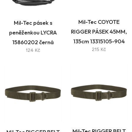
Mil-Tec COYOTE
Mil-Tec pásek s
RIGGER PÁSEK 45MM,
peněženkou LYCRA
135cm 13315105-904
15860202 černá
215 Kč
124 Kč
Mil-Tec RIGGER BELT
Mil-Tec RIGGER BELT