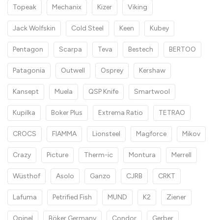
Topeak
Mechanix
Kizer
Viking
Jack Wolfskin
Cold Steel
Keen
Kubey
Pentagon
Scarpa
Teva
Bestech
BERTOO
Patagonia
Outwell
Osprey
Kershaw
Kansept
Muela
QSP Knife
Smartwool
Kupilka
Boker Plus
Extrema Ratio
TETRAO
CROCS
FIAMMA
Lionsteel
Magforce
Mikov
Crazy
Picture
Therm-ic
Montura
Merrell
Wüsthof
Asolo
Ganzo
CJRB
CRKT
Lafuma
Petrified Fish
MUND
K2
Ziener
Opinel
Böker Germany
Condor
Gerber