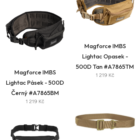
Magforce IMBS
Lightac Opasek -
500D Tan #A7865TM
Magforce IMBS
1 219 Kč
Lightac Pásek - 500D
Černý #A7865BM
1 219 Kč