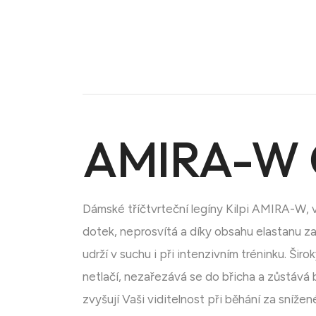
AMIRA-W 
Dámské tříčtvrteční legíny Kilpi AMIRA-W, v 
dotek, neprosvítá a díky obsahu elastanu za
Doména na prodej
udrží v suchu i při intenzivním tréninku. Š
netlačí, nezařezává se do břicha a zůstává 
zvyšují Vaši viditelnost při běhání za sníže