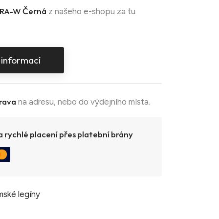
RA-W Černá
z našeho e-shopu za tu
 informací
rava
na adresu, nebo do výdejního místa.
 rychlé placení přes platební brány
ské legíny