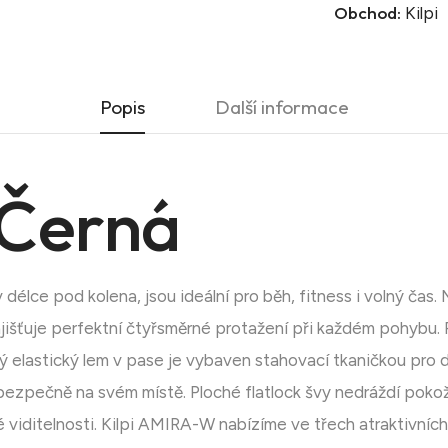
Obchod:
Kilpi
Popis
Další informace
Černá
délce pod kolena, jsou ideální pro běh, fitness i volný čas.
jišťuje perfektní čtyřsměrné protažení při každém pohybu. 
iroký elastický lem v pase je vybaven stahovací tkaničkou pr
bezpečně na svém místě. Ploché flatlock švy nedráždí pokož
né viditelnosti. Kilpi AMIRA-W nabízíme ve třech atraktivníc