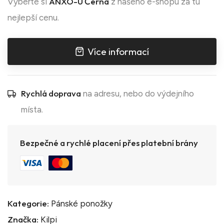
ANXO-U Černá
Vyberte si
z našeho e-shopu za tu
nejlepší cenu.
Více informací
Rychlá doprava
na adresu, nebo do výdejního
místa.
Bezpečné a rychlé placení přes platební brány
Kategorie:
Pánské ponožky
Značka:
Kilpi