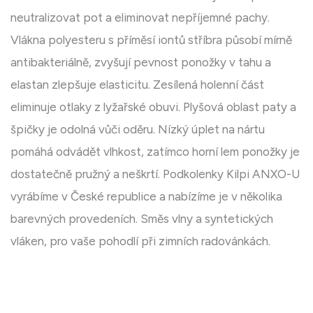
neutralizovat pot a eliminovat nepříjemné pachy.
Vlákna polyesteru s příměsí iontů stříbra působí mírně
antibakteriálně, zvyšují pevnost ponožky v tahu a
elastan zlepšuje elasticitu. Zesílená holenní část
eliminuje otlaky z lyžařské obuvi. Plyšová oblast paty a
špičky je odolná vůči oděru. Nízký úplet na nártu
pomáhá odvádět vlhkost, zatímco horní lem ponožky je
dostatečně pružný a neškrtí. Podkolenky Kilpi ANXO-U
vyrábíme v České republice a nabízíme je v několika
barevných provedeních. Směs vlny a syntetických
vláken, pro vaše pohodlí při zimních radovánkách.