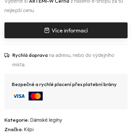
ARTEMI-W Černá
Vyberte si
z našeho e-shopu za tu
nejlepší cenu.
Více informací
Rychlá doprava
na adresu, nebo do výdejního
místa.
Bezpečné a rychlé placení přes platební brány
Kategorie:
Dámské legíny
Značka:
Kilpi