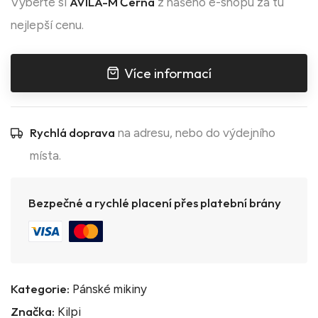
AVILA-M Černá
Vyberte si
z našeho e-shopu za tu
nejlepší cenu.
Více informací
Rychlá doprava
na adresu, nebo do výdejního
místa.
Bezpečné a rychlé placení přes platební brány
Kategorie:
Pánské mikiny
Značka:
Kilpi