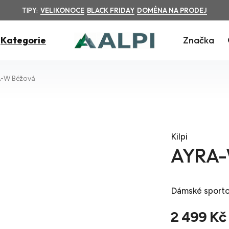
TIPY:
VELIKONOCE
BLACK FRIDAY
DOMÉNA NA PRODEJ
Kategorie
Značka
-W Béžová
Kilpi
AYRA-
Dámské sporto
2 499 Kč