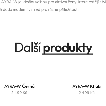
 AYRA-W je ideální volbou pro aktivní ženy, které chtějí st
 dodá moderní vzhled pro různé příležitosti.
Další
produkty
AYRA-W Černá
AYRA-W Khaki
2 499 Kč
2 499 Kč