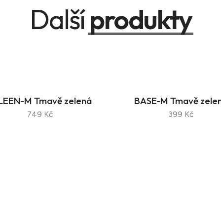
Další
produkty
LEEN-M Tmavě zelená
BASE-M Tmavě zele
749 Kč
399 Kč