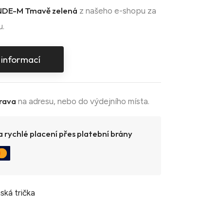
DE-M Tmavě zelená
z našeho e-shopu za
u.
 informací
rava
na adresu, nebo do výdejního místa.
 rychlé placení přes platební brány
ská trička