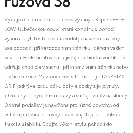
růžová 38
Vydejte se na cestu za lepšími výkony s Kilpi SPEEDE
LOW-U, běžeckou obuví, která kombinuje pohodlí,
výkon a styl. Tento unisex model je navržen tak, aby
vás podpořil při každodenním tréninku i během vašich
závodů. Funkční síťovina zajišťuje optimální ventilaci a
udržuje chodidla v suchu i při intenzivním tréninku nebo
delších bězích. Mezipodešev s technologií TARANYX
GRIP pokrývá celou délku boty a poskytuje plynulý,
přirozený pohyb, tlumí nárazy a snižuje zátěž na klouby.
Odolná podešev je navržena pro různé povrchy, od
asfaltu po lehce nerovný terén, zajišťuje spolehlivou
trakci a stabilitu. Spojte výkon, styl a pohodlí do