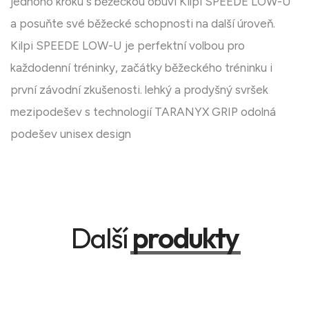
jednoho kroku s běžeckou obuví Kilpi SPEEDE LOW-U
a posuňte své běžecké schopnosti na další úroveň.
Kilpi SPEEDE LOW-U je perfektní volbou pro
každodenní tréninky, začátky běžeckého tréninku i
první závodní zkušenosti. lehký a prodyšný svršek
mezipodešev s technologií TARANYX GRIP odolná
podešev unisex design
Další
produkty