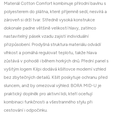
Materiál Cotton Comfort kombinuje přírodní bavlnu s
polyesterem do plátna, které příjemně sedí, nesvírá a
zároveň si drží tvar. Středně vysoká konstrukce
dokonale padne většině velikostí hlavy, zatímco
nastavitelný pásek vzadu zajistí individuální
přizpůsobení. Prodyšná struktura materiálu odvádí
vlhkost a pomáhá regulovat teplotu, takže hlava
zůstává v pohodě i během horkých dnů. Přední panel s
vyšitým logem Kilpi dodává kšiltovce moderní vzhled
bez zbytečných detailů. Kšilt poskytuje ochranu před
sluncem, aniž by omezoval výhled. BORA MID-U je
praktický doplněk pro aktivní lidi, kteří oceňují
kombinaci funkčnosti a všestranného stylu při
cestování i odpočinku.