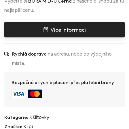
BORA MID-U Černá
Vyberte si
z našeho e-shopu za tu
nejlepší cenu.
Více informací
Rychlá doprava
na adresu, nebo do výdejního
místa.
Bezpečné a rychlé placení přes platební brány
Kategorie:
Kšiltovky
Značka:
Kilpi