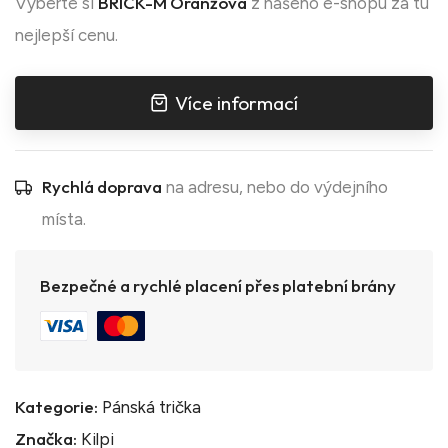
BRICK-M Oranžová
Vyberte si
z našeho e-shopu za tu
nejlepší cenu.
Více informací
Rychlá doprava
na adresu, nebo do výdejního
místa.
Bezpečné a rychlé placení přes platební brány
Kategorie:
Pánská trička
Značka:
Kilpi