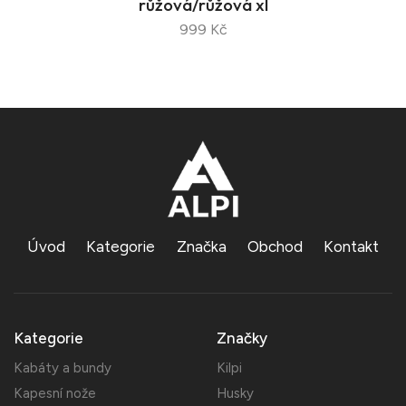
růžová/růžová xl
999 Kč
Úvod
Kategorie
Značka
Obchod
Kontakt
Kategorie
Značky
Kabáty a bundy
Kilpi
Kapesní nože
Husky