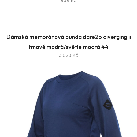
959 Kč
Dámská membránová bunda dare2b diverging ii
tmavě modrá/světle modrá 44
3 023 Kč