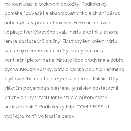
mikrocirkulaci a prokrvení pokožky. Podkolenky
pomáhají odvádět a absorbovat vlhko a chrání běžce
nebo cyklisty před odřeninami. Funkční zónovaní
kopíruje tvar lýtkového svalu, nártu a kotníku a horní
lem je dostatečně pružný. Elastický lem kolem nártu
zabraňuje shrnování ponožky. Prodyšná tenká
ventilační pletenina na nártu je lépe prodyšná a dobře
dýchá. Kloubní kůstky, pata a špička jsou z příjemného
plyšovaného úpletu, který chrání proti otlakům. Díky
vláknům polyamidu a elastanu, je návlek dostatečně
pružný a silný v tahu; ionty stříbra působí mírně
antibakteriálně. Podkolenky Kilpi COMPRESS-U
vybírejte ze tří velikostí a barev.