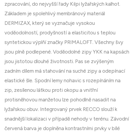
zpracování, do nejvyšší řady Kilpi lyžařských kalhot.
Základem je spolehlivý membránový materiál
DERMIZAX, který se vyznačuje vysokou
voděodolností, prodyšností a elasticitou s teplou
syntetickou výplňí značky PRIMALOFT. Všechny švy
jsou plně podlepené. Voděodolné zipy YKK na kapsách
jsou jistotou dlouhé životnosti. Pas se zvýšeným
zadním dílem má stahování na suché zipy a odepínací
elastické šle. Spodní lemy nohavic s rozepínáním na
zip, zesílenou látkou proti okopu a vnitřní
protisněhovou manžetou lze pohodlně nasadit na
lyžařskou obuv. Integrovaný prvek RECCO slouží k
snadnější lokalizaci v případě nehody v terénu. Závodní
červená barva je doplněna kontrastními prvky v bílé