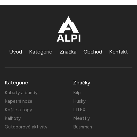
Úvod
Kategorie
Značka
Obchod
Kontakt
Kategorie
Značky
Kabáty a bundy
Kilpi
Kapesní nože
Husky
Košile a topy
LITEX
Kalhoty
Meatfly
Outdoorové aktivity
Bushman