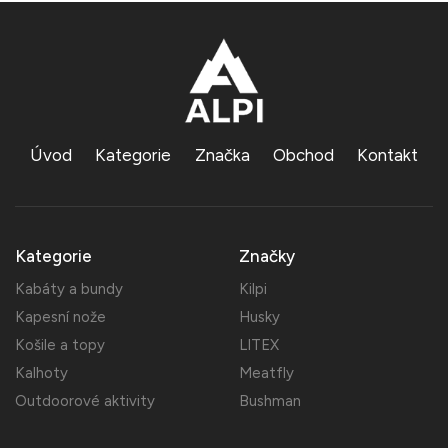
Úvod
Kategorie
Značka
Obchod
Kontakt
Kategorie
Značky
Kabáty a bundy
Kilpi
Kapesní nože
Husky
Košile a topy
LITEX
Kalhoty
Meatfly
Outdoorové aktivity
Bushman