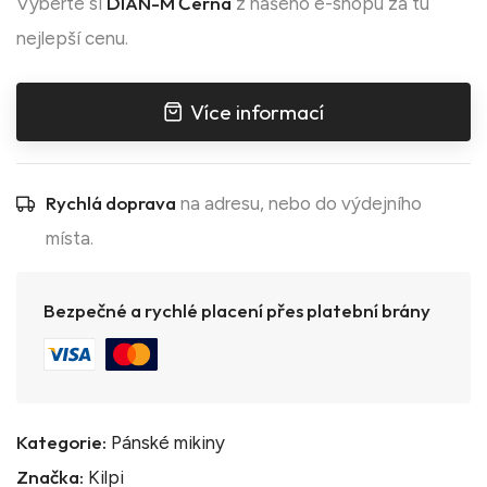
DIAN-M Černá
Vyberte si
z našeho e-shopu za tu
nejlepší cenu.
Více informací
Rychlá doprava
na adresu, nebo do výdejního
místa.
Bezpečné a rychlé placení přes platební brány
Kategorie:
Pánské mikiny
Značka:
Kilpi