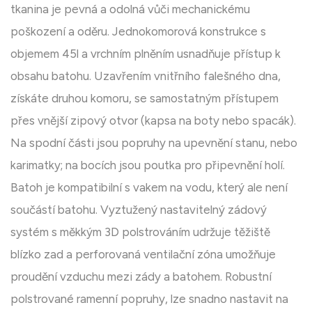
tkanina je pevná a odolná vůči mechanickému
poškození a oděru. Jednokomorová konstrukce s
objemem 45l a vrchním plněním usnadňuje přístup k
obsahu batohu. Uzavřením vnitřního falešného dna,
získáte druhou komoru, se samostatným přístupem
přes vnější zipový otvor (kapsa na boty nebo spacák).
Na spodní části jsou popruhy na upevnění stanu, nebo
karimatky; na bocích jsou poutka pro připevnění holí.
Batoh je kompatibilní s vakem na vodu, který ale není
součástí batohu. Vyztužený nastavitelný zádový
systém s měkkým 3D polstrováním udržuje těžiště
blízko zad a perforovaná ventilační zóna umožňuje
proudění vzduchu mezi zády a batohem. Robustní
polstrované ramenní popruhy, lze snadno nastavit na