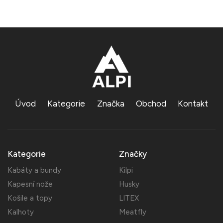
Úvod
Kategorie
Značka
Obchod
Kontakt
Kategorie
Značky
Kabáty a bundy
Kilpi
Kapesní nože
Husky
Košile a topy
LITEX
Kalhoty
Meatfly