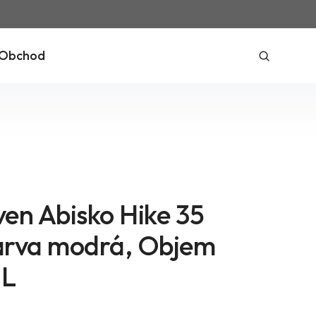
Obchod
ven Abisko Hike 35
arva modrá, Objem
 L