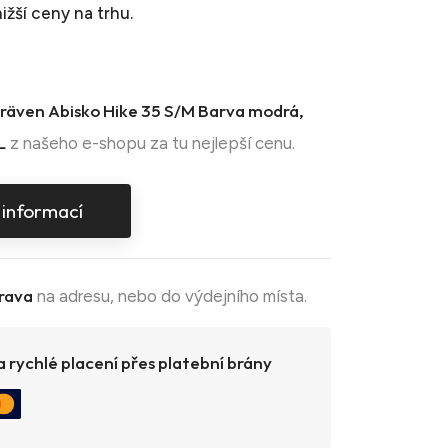
ižší ceny na trhu.
llräven Abisko Hike 35 S/M Barva modrá,
L
z našeho e-shopu za tu nejlepší cenu.
 informací
rava
na adresu, nebo do výdejního místa.
 rychlé placení přes platební brány