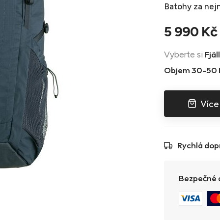
Batohy
za nejn
5 990 Kč
Fjä
Vyberte si
Objem 30-50 
Více
Rychlá dop
Bezpečné a