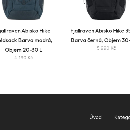
jällräven Abisko Hike
Fjällräven Abisko Hike 3
oldsack Barva modrá,
Barva černá, Objem 30
5 990 Kč
Objem 20-30 L
4 190 Kč
Úvod
Katego