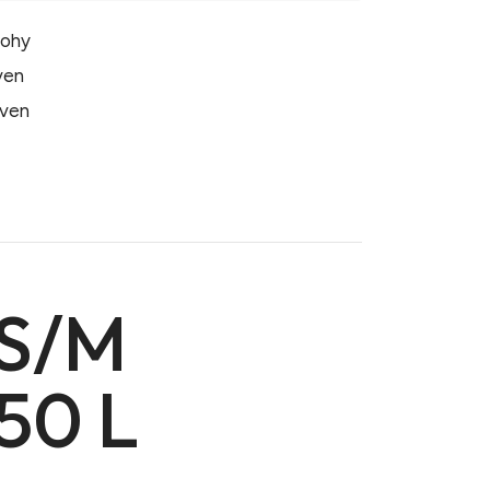
tohy
även
även
 S/M
50 L