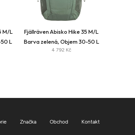
5 M/L
Fjällräven Abisko Hike 35 M/L
-50 L
Barva zelená, Objem 30-50 L
4 792 Kč
rie
Značka
Obchod
Kontakt