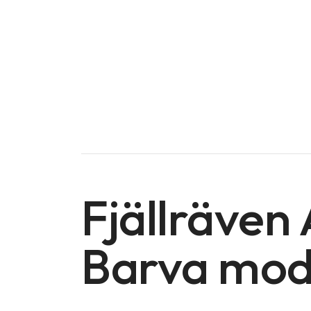
Fjällräven
Barva mod
Doména na prodej