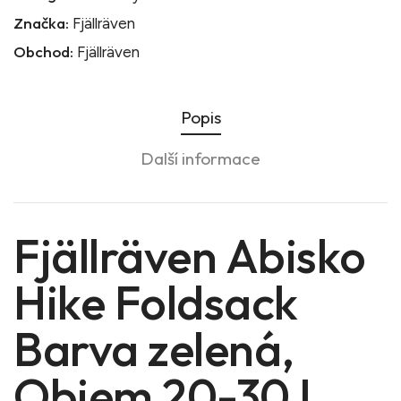
Značka:
Fjällräven
Obchod:
Fjällräven
Popis
Další informace
Fjällräven Abisko
Hike Foldsack
Barva zelená,
Objem 20-30 L