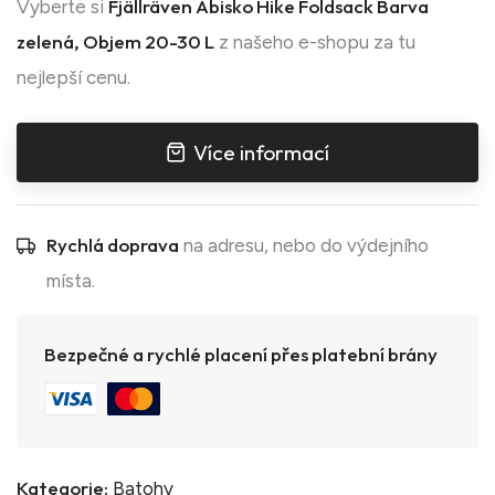
Fjällräven Abisko Hike Foldsack Barva
Vyberte si
zelená, Objem 20-30 L
z našeho e-shopu za tu
nejlepší cenu.
Více informací
Rychlá doprava
na adresu, nebo do výdejního
místa.
Bezpečné a rychlé placení přes platební brány
Kategorie:
Batohy