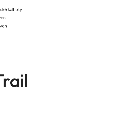
ské kalhoty
även
även
rail