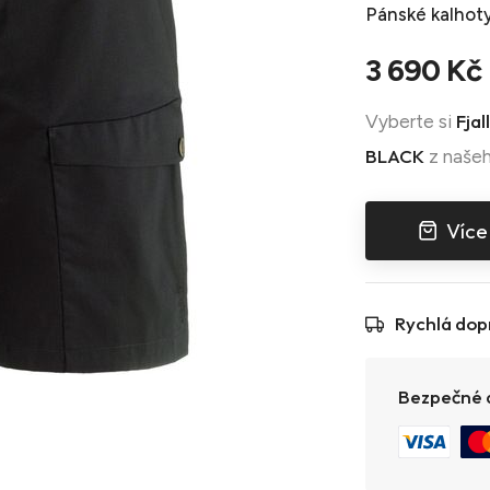
Pánské kalhot
3 690 Kč
Fjal
Vyberte si
BLACK
z našeh
Více
Rychlá dop
Bezpečné a