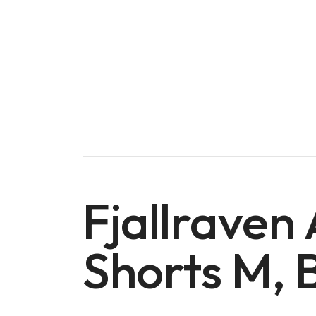
Fjallraven 
Shorts M,
Doména na prodej