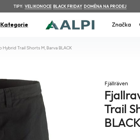
TIPY:
VELIKONOCE
BLACK FRIDAY
DOMÉNA NA PRODEJ
Kategorie
Značka
ko Hybrid Trail Shorts M, Barva BLACK
Fjällräven
Fjallr
Trail S
BLAC