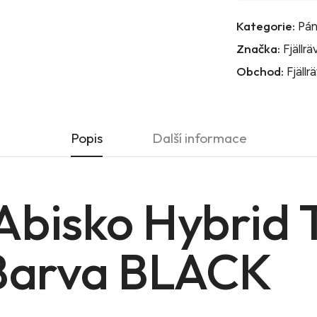
Kategorie:
Pán
Značka:
Fjällr
Obchod:
Fjällr
Popis
Další informace
Abisko Hybrid T
 Barva BLACK