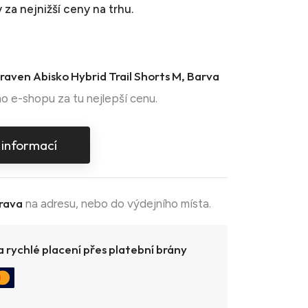
y
za nejnižší ceny na trhu.
lraven Abisko Hybrid Trail Shorts M, Barva
o e-shopu za tu nejlepší cenu.
 informací
rava
na adresu, nebo do výdejního místa.
 rychlé placení přes platební brány