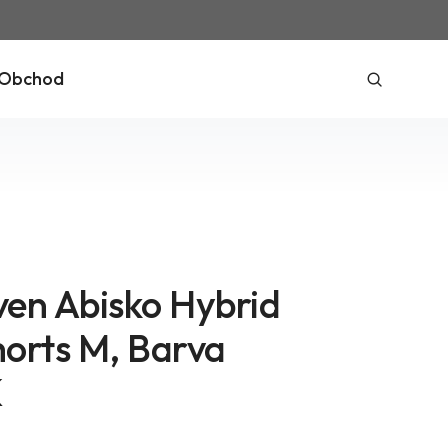
Obchod
aven Abisko Hybrid
horts M, Barva
K