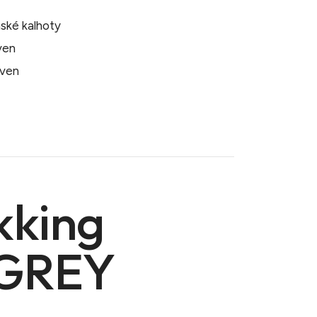
ské kalhoty
även
även
kking
 GREY