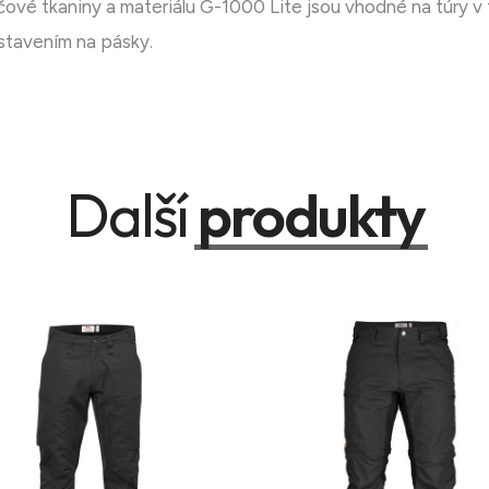
ové tkaniny a materiálu G-1000 Lite jsou vhodné na túry v t
stavením na pásky.
Další
produkty