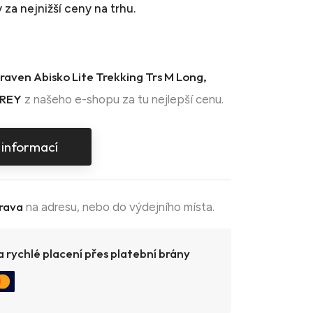
y
za nejnižší ceny na trhu.
lraven Abisko Lite Trekking Trs M Long,
GREY
z našeho e-shopu za tu nejlepší cenu.
 informací
rava
na adresu, nebo do výdejního místa.
 rychlé placení přes platební brány