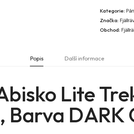
Kategorie:
Pán
Značka:
Fjällr
Obchod:
Fjällr
Popis
Další informace
Abisko Lite Tre
g, Barva DARK