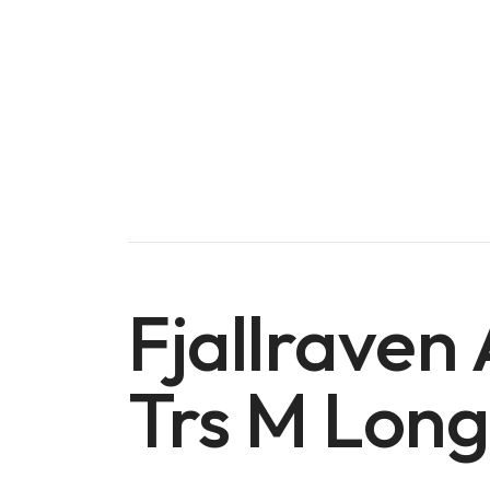
Fjallraven 
Trs M Lon
Doména na prodej