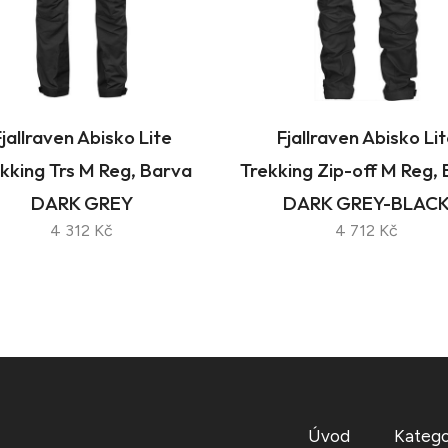
jallraven Abisko Lite
Fjallraven Abisko Li
kking Trs M Reg, Barva
Trekking Zip-off M Reg,
DARK GREY
DARK GREY-BLAC
4 312 Kč
4 712 Kč
Úvod
Katego