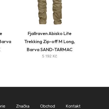
te
Fjallraven Abisko Lite
 Barva
Trekking Zip-off M Long,
K
Barva SAND-TARMAC
5 192 Kč
rie
Značka
Obchod
Kontakt