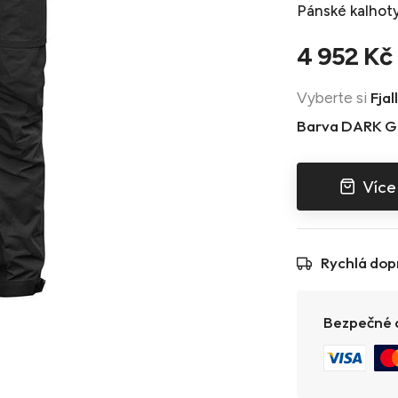
Pánské kalhot
4 952 Kč
Fjal
Vyberte si
Barva DARK 
Více
Rychlá dop
Bezpečné a