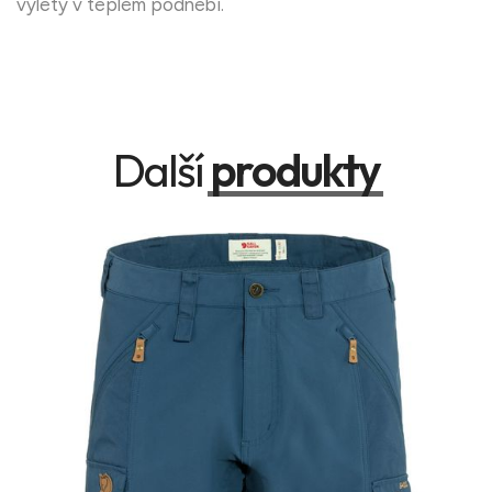
výlety v teplém podnebí.
Další
produkty