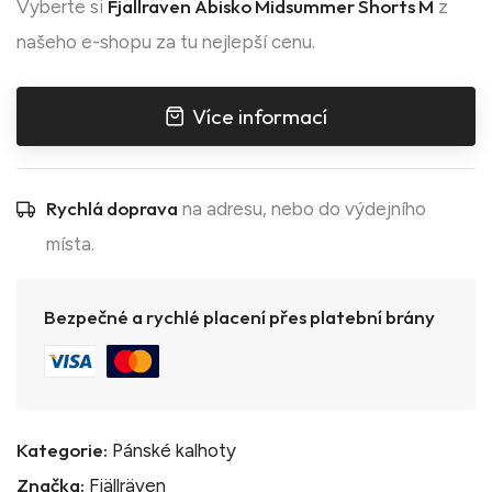
Fjallraven Abisko Midsummer Shorts M
Vyberte si
z
našeho e-shopu za tu nejlepší cenu.
Více informací
Rychlá doprava
na adresu, nebo do výdejního
místa.
Bezpečné a rychlé placení přes platební brány
Kategorie:
Pánské kalhoty
Značka:
Fjällräven