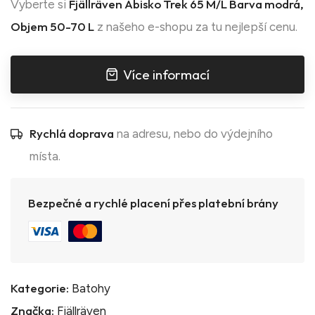
Fjällräven Abisko Trek 65 M/L Barva modrá,
Vyberte si
Objem 50-70 L
z našeho e-shopu za tu nejlepší cenu.
Více informací
Rychlá doprava
na adresu, nebo do výdejního
místa.
Bezpečné a rychlé placení přes platební brány
Kategorie:
Batohy
Značka:
Fjällräven