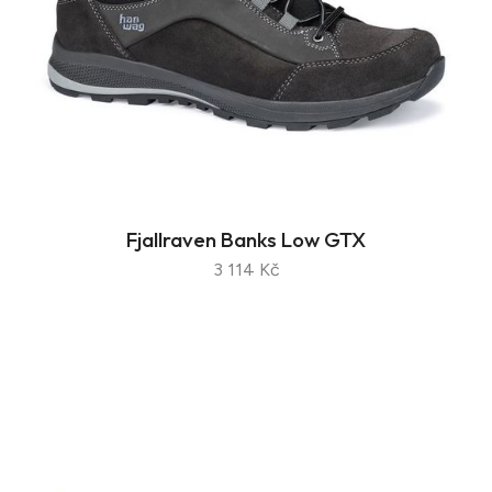
Fjallraven Banks Low GTX
3 114 Kč