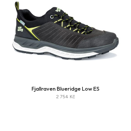
Fjallraven Blueridge Low ES
2 754 Kč