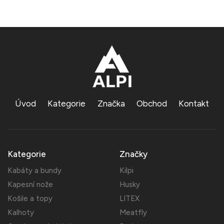
Úvod
Kategorie
Značka
Obchod
Kontakt
Kategorie
Značky
Kabáty a bundy
Kilpi
Kapesní nože
Husky
Košile a topy
LITEX
Kalhoty
Meatfly