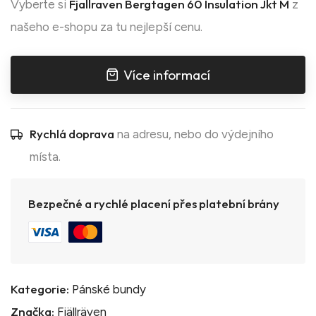
Fjallraven Bergtagen 60 Insulation Jkt M
Vyberte si
z
našeho e-shopu za tu nejlepší cenu.
Více informací
Rychlá doprava
na adresu, nebo do výdejního
místa.
Bezpečné a rychlé placení přes platební brány
Kategorie:
Pánské bundy
Značka:
Fjällräven