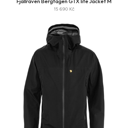
Fjallraven Bergtagen GTX lite Jacket M
15 690 Kč