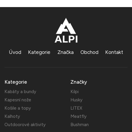
Úvod
Kategorie
Značka
Obchod
Kontakt
Kategorie
Značky
Kabáty a bundy
Kilpi
Kapesní nože
Husky
Košile a topy
LITEX
Kalhoty
Meatfly
Outdoorové aktivity
Bushman