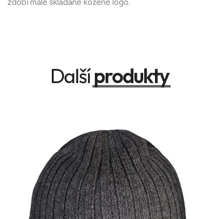
zdobí malé skládané kožené logo.
Další
produkty