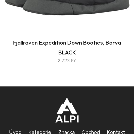
Fjallraven Expedition Down Booties, Barva
BLACK
2 723 Kč
Úvod
Kategorie
Značka
Obchod
Kontakt