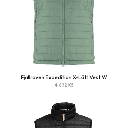
Fjallraven Expedition X-Lätt Vest W
4 632 Kč