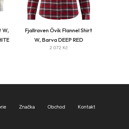
t W,
Fjallraven Övik Flannel Shirt
ITE
W, Barva DEEP RED
2 072 Kč
rie
Značka
Obchod
Kontakt