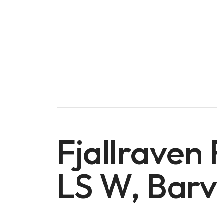
Fjallraven 
LS W, Ba
Doména na prodej