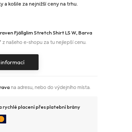
 a košile
za nejnižší ceny na trhu.
lraven Fjällglim Stretch Shirt LS W, Barva
T
z našeho e-shopu za tu nejlepší cenu.
 informací
rava
na adresu, nebo do výdejního místa.
 rychlé placení přes platební brány