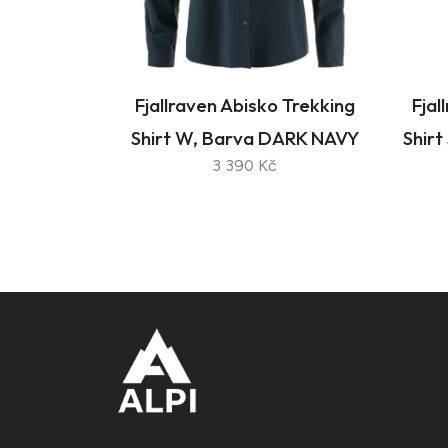
Fjallraven Abisko Trekking
Fja
Shirt W, Barva DARK NAVY
Shir
3 390 Kč