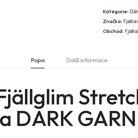
Kategorie:
Dám
Značka:
Fjällr
Obchod:
Fjällr
Popis
Další informace
Fjällglim Stretc
rva DARK GAR