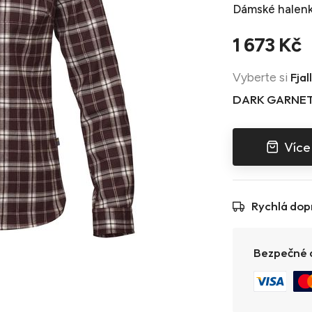
Dámské halenky
1 673 Kč
Fjal
Vyberte si
DARK GARNE
Více
Rychlá dop
Bezpečné a