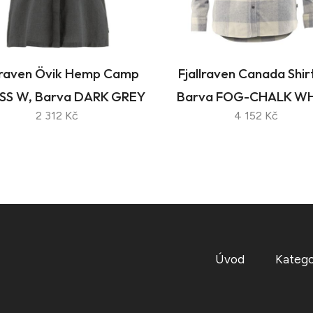
llraven Övik Hemp Camp
Fjallraven Canada Shir
t SS W, Barva DARK GREY
Barva FOG-CHALK WH
2 312 Kč
4 152 Kč
Úvod
Katego