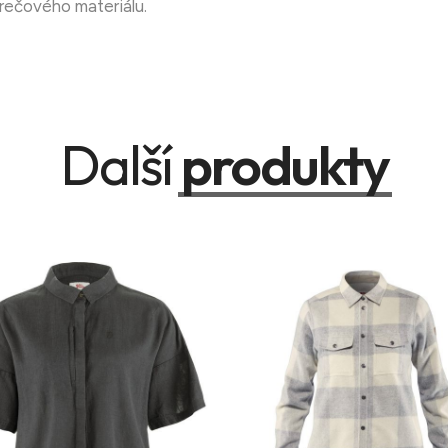
trečového materiálu.
Další
produkty