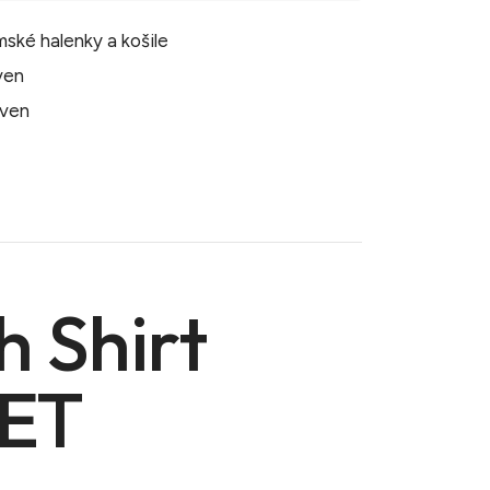
ské halenky a košile
även
även
h Shirt
NET