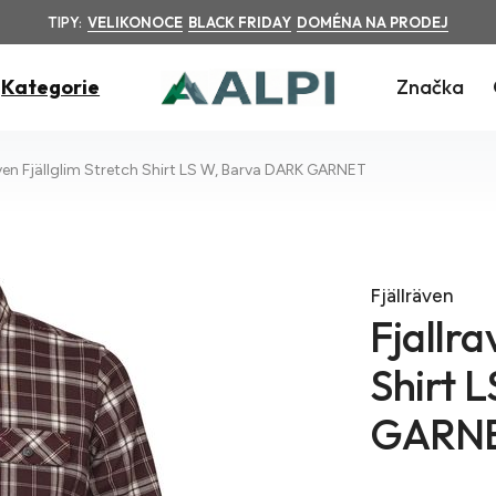
TIPY:
VELIKONOCE
BLACK FRIDAY
DOMÉNA NA PRODEJ
Kategorie
Značka
aven Fjällglim Stretch Shirt LS W, Barva DARK GARNET
Fjällräven
Fjallra
Shirt 
GARN