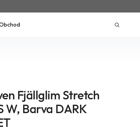
Obchod
ven Fjällglim Stretch
LS W, Barva DARK
ET