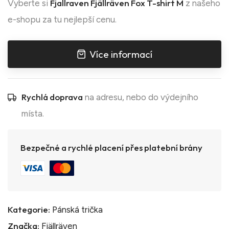
Fjallraven Fjällräven Fox T-shirt M
Vyberte si
z našeho
e-shopu za tu nejlepší cenu.
Více informací
Rychlá doprava
na adresu, nebo do výdejního
místa.
Bezpečné a rychlé placení přes platební brány
Kategorie:
Pánská trička
Značka:
Fjällräven