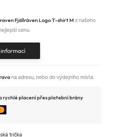
lraven Fjällräven Logo T-shirt M
z našeho
nejlepší cenu.
 informací
rava
na adresu, nebo do výdejního místa.
 rychlé placení přes platební brány
ská trička