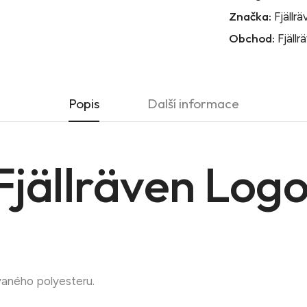
Značka:
Fjällr
Obchod:
Fjällr
Popis
Další informace
Fjällräven Logo
ovaného polyesteru.