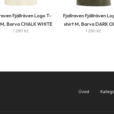
lraven Fjällräven Logo T-
Fjallraven Fjällräven Lo
t M, Barva CHALK WHITE
shirt M, Barva DARK O
1 290 Kč
1 290 Kč
Úvod
Katego