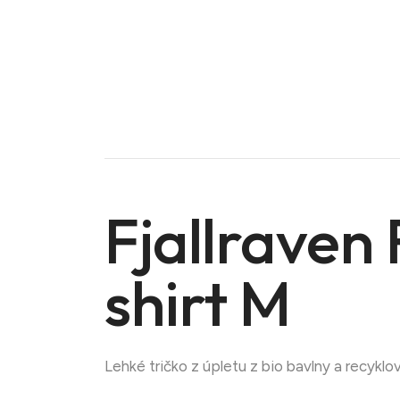
Fjallraven 
shirt M
Doména na prodej
Lehké tričko z úpletu z bio bavlny a recykl