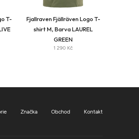
go T-
Fjallraven Fjällräven Logo T-
LIVE
shirt M, Barva LAUREL
GREEN
1 290 Kč
rie
Značka
Obchod
Kontakt