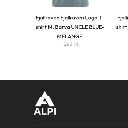
Fjallraven Fjällräven Logo T-
Fjal
shirt M, Barva UNCLE BLUE-
shir
MELANGE
1 290 Kč