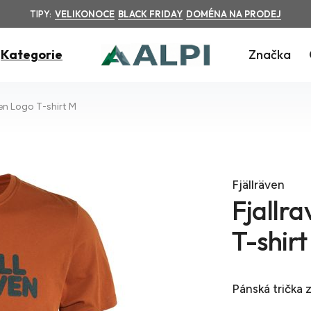
TIPY:
VELIKONOCE
BLACK FRIDAY
DOMÉNA NA PRODEJ
Kategorie
Značka
ven Logo T-shirt M
Fjällräven
Fjallra
T-shir
Pánská trička
z