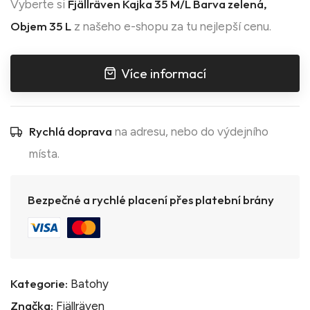
Fjällräven Kajka 35 M/L Barva zelená,
Vyberte si
Objem 35 L
z našeho e-shopu za tu nejlepší cenu.
Více informací
Rychlá doprava
na adresu, nebo do výdejního
místa.
Bezpečné a rychlé placení přes platební brány
Kategorie:
Batohy
Značka:
Fjällräven