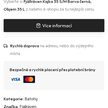
Fjällräven Kajka 35 S/M Barva černá,
Vyberte si
Objem 35 L
z našeho e-shopu za tu nejlepší cenu.
Více informací
Rychlá doprava
na adresu, nebo do výdejního
místa.
Bezpečné a rychlé placení přes platební brány
Kategorie:
Batohy
Značka:
Fjällräven