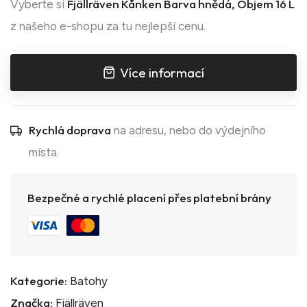
Fjällräven Kånken Barva hnědá, Objem 16 L
Vyberte si
z našeho e-shopu za tu nejlepší cenu.
Více informací
Rychlá doprava
na adresu, nebo do výdejního
místa.
Bezpečné a rychlé placení přes platební brány
Kategorie:
Batohy
Značka:
Fjällräven