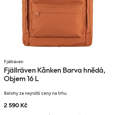
Fjällräven
Fjällräven Kånken Barva hnědá,
Objem 16 L
Batohy
za nejnižší ceny na trhu.
2 590 Kč