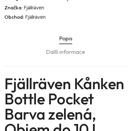
Značka:
Fjällräven
Obchod:
Fjällräven
Popis
Další informace
Fjällräven Kånken
Bottle Pocket
Barva zelená,
Objem do 10 L