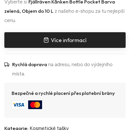
Fjällräven Kånken Bottle Pocket Barva
Vyberte si
zelená, Objem do 10 L
z našeho e-shopu za tu nejlepší
cenu.
Více informací
Rychlá doprava
na adresu, nebo do výdejního
místa.
Bezpečné a rychlé placení přes platební brány
Kategorie:
Kosmetické tašky