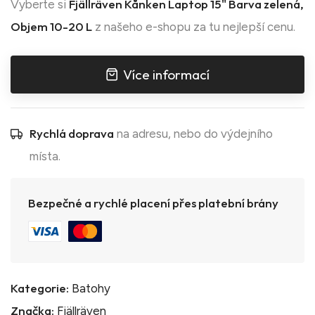
Fjällräven Kånken Laptop 15" Barva zelená,
Vyberte si
Objem 10-20 L
z našeho e-shopu za tu nejlepší cenu.
Více informací
Rychlá doprava
na adresu, nebo do výdejního
místa.
Bezpečné a rychlé placení přes platební brány
Kategorie:
Batohy
Značka:
Fjällräven