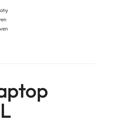
tohy
även
även
Laptop
 L