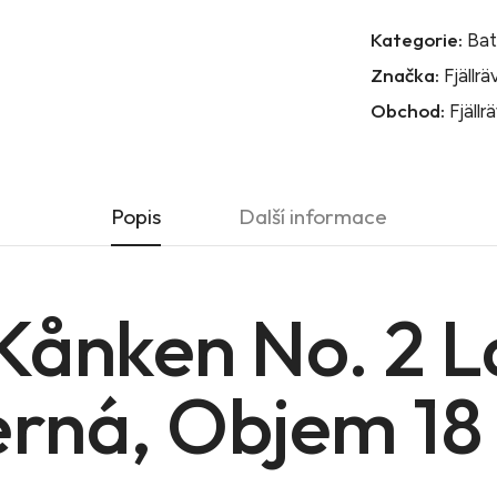
Kategorie:
Ba
Značka:
Fjällr
Obchod:
Fjällr
Popis
Další informace
 Kånken No. 2 
erná, Objem 18