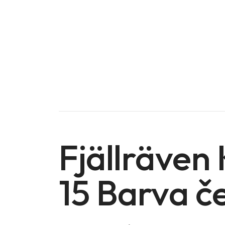
Fjällräven
15 Barva č
Doména na prodej