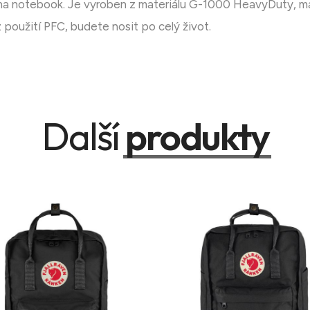
 na notebook. Je vyroben z materiálu G-1000 HeavyDuty, m
použití PFC, budete nosit po celý život.
Další
produkty