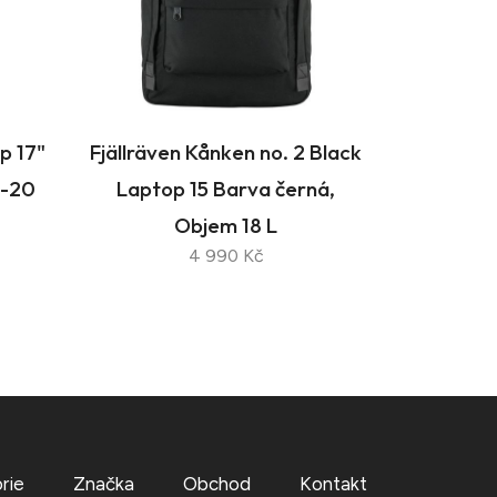
p 17"
Fjällräven Kånken no. 2 Black
0-20
Laptop 15 Barva černá,
Objem 18 L
4 990 Kč
rie
Značka
Obchod
Kontakt