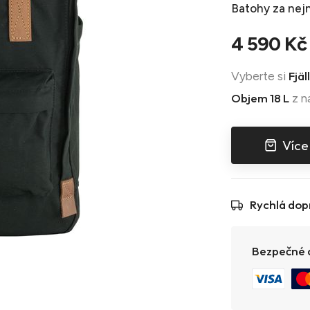
Batohy
za nejn
4 590 Kč
Fjä
Vyberte si
Objem 18 L
z n
Více
Rychlá dop
Bezpečné a