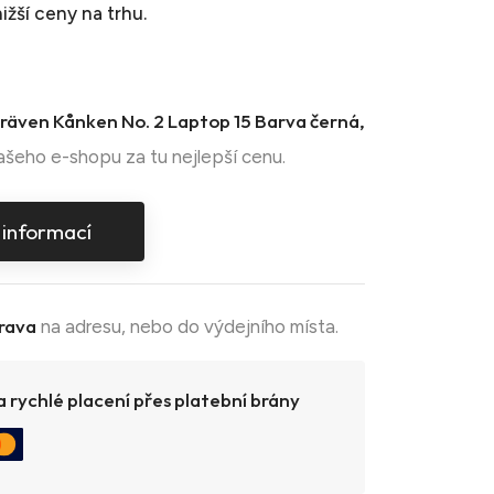
ižší ceny na trhu.
llräven Kånken No. 2 Laptop 15 Barva černá,
ašeho e-shopu za tu nejlepší cenu.
 informací
rava
na adresu, nebo do výdejního místa.
 rychlé placení přes platební brány