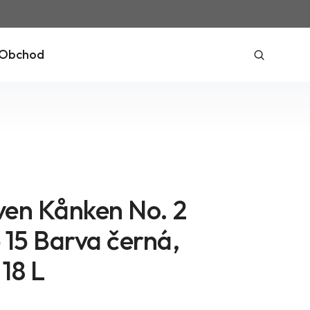
Obchod
även Kånken No. 2
 15 Barva černá,
18 L