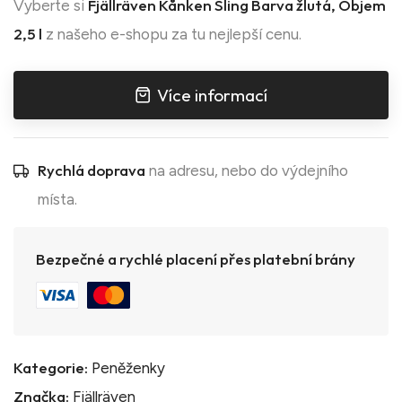
Fjällräven Kånken Sling Barva žlutá, Objem
Vyberte si
2,5 l
z našeho e-shopu za tu nejlepší cenu.
Více informací
Rychlá doprava
na adresu, nebo do výdejního
místa.
Bezpečné a rychlé placení přes platební brány
Kategorie:
Peněženky
Značka:
Fjällräven