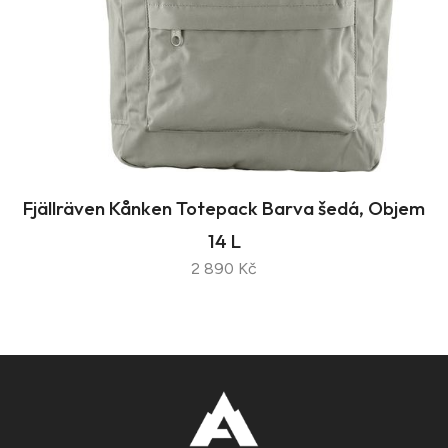
Fjällräven Kånken Totepack Barva šedá, Objem
14 L
2 890 Kč