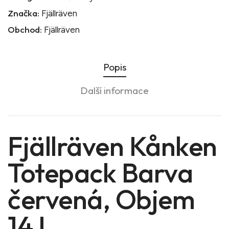
Značka:
Fjällräven
Obchod:
Fjällräven
Popis
Další informace
Fjällräven Kånken
Totepack Barva
červená, Objem
14 L