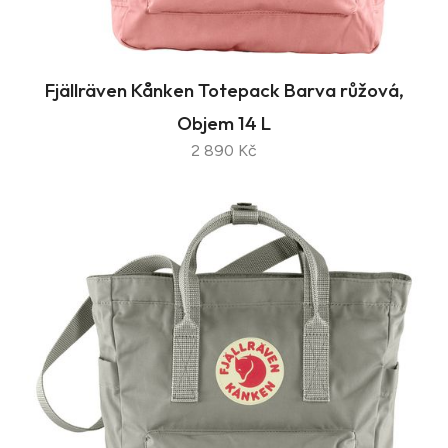
Fjällräven Kånken Totepack Barva růžová,
Objem 14 L
2 890 Kč