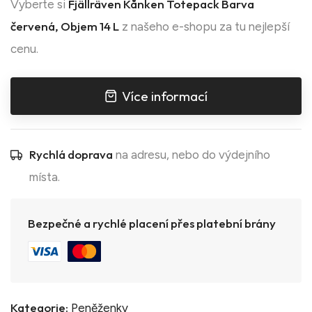
Fjällräven Kånken Totepack Barva
Vyberte si
červená, Objem 14 L
z našeho e-shopu za tu nejlepší
cenu.
Více informací
Rychlá doprava
na adresu, nebo do výdejního
místa.
Bezpečné a rychlé placení přes platební brány
Kategorie:
Peněženky