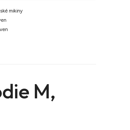
ské mikiny
även
även
odie M,