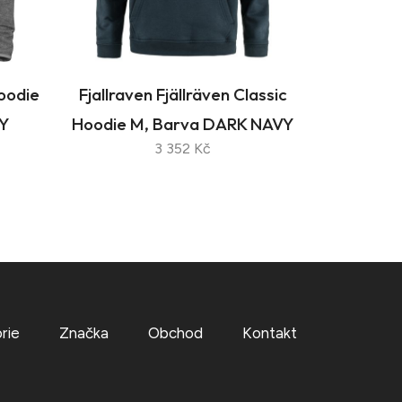
Hoodie
Fjallraven Fjällräven Classic
Y
Hoodie M, Barva DARK NAVY
3 352 Kč
rie
Značka
Obchod
Kontakt