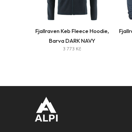
Fjallraven Keb Fleece Hoodie,
Fjall
Barva DARK NAVY
3 773 Kč