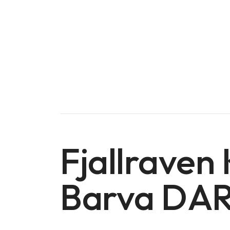
Fjallraven
Barva DA
Doména na prodej