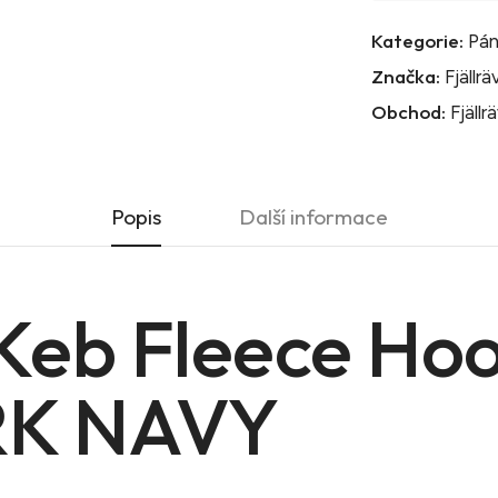
Kategorie:
Pán
Značka:
Fjällr
Obchod:
Fjällr
Popis
Další informace
 Keb Fleece Ho
RK NAVY