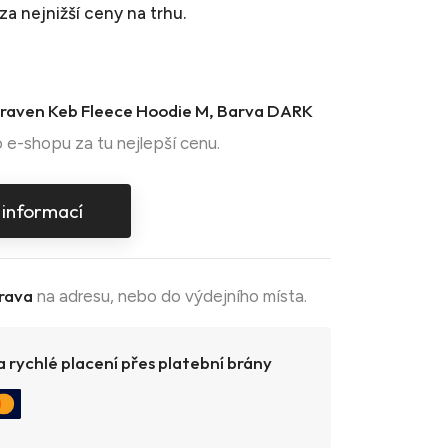
za nejnižší ceny na trhu.
llraven Keb Fleece Hoodie M, Barva DARK
 e-shopu za tu nejlepší cenu.
 informací
rava
na adresu, nebo do výdejního místa.
 rychlé placení přes platební brány