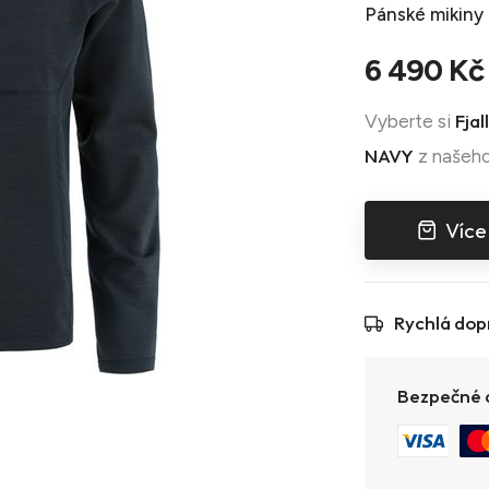
Pánské mikiny
6 490 Kč
Fja
Vyberte si
NAVY
z našeho
Více
Rychlá dop
Bezpečné a