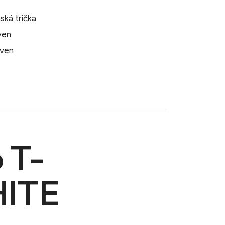
ská trička
även
även
 T-
HITE