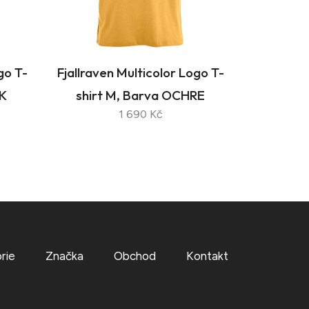
go T-
Fjallraven Multicolor Logo T-
CK
shirt M, Barva OCHRE
1 690 Kč
rie
Značka
Obchod
Kontakt