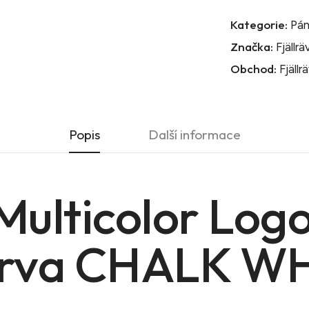
Kategorie:
Pán
Značka:
Fjällr
Obchod:
Fjällr
Popis
Další informace
Multicolor Logo
Barva CHALK W