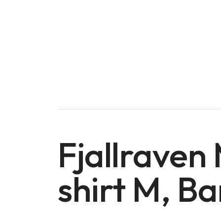
Fjallraven 
shirt M, 
Doména na prodej