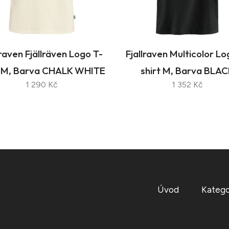
lraven Fjällräven Logo T-
Fjallraven Multicolor Lo
t M, Barva CHALK WHITE
shirt M, Barva BLA
1 290 Kč
1 352 Kč
Úvod
Katego