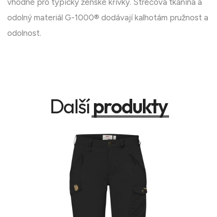
vhodné pro typicky ženské křivky. Strečová tkanina a
odolný materiál G-1000® dodávají kalhotám pružnost a
odolnost.
Další
produkty