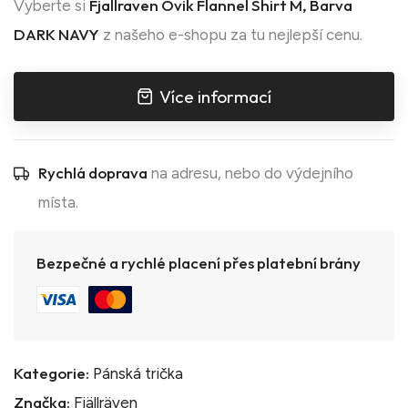
Fjallraven Övik Flannel Shirt M, Barva
Vyberte si
DARK NAVY
z našeho e-shopu za tu nejlepší cenu.
Více informací
Rychlá doprava
na adresu, nebo do výdejního
místa.
Bezpečné a rychlé placení přes platební brány
Kategorie:
Pánská trička
Značka:
Fjällräven