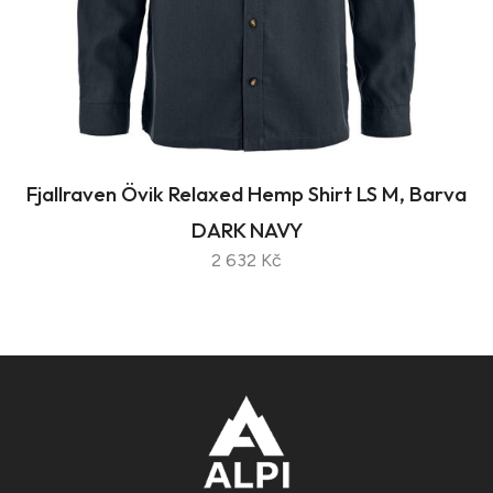
Fjallraven Övik Relaxed Hemp Shirt LS M, Barva
DARK NAVY
2 632 Kč